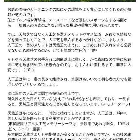
お庭の整備やガーデニングの際にその環境をより豊かにしてくれるのが植
栽や芝の力です。
芝はゴルフ場や野球場、テニスコートなど激しいスポーツをする場面か
ら、一般個人のお庭の1角など様々な用途や環境で用いれられます。
では、天然芝ではなく人工芝を選ぶメリットやマメ知識、お役立ち情報な
どを知っておくことで、人工芝を導入するきっかけなどにしましょう。
人工芝の一番のメリットは天然芝のように、こまめにお手入れをする必要
がないため維持するのが、とても簡単ですε-(´∀｀*)ﾎｯ
そもそも天然芝のお手入れは想像以上に難しく、かつ繊細なので特に広範
囲に芝を敷き詰めている場合なのでは、お手入れに慣れるまで、非常に大
変です。:( ;´Д`;):
人工芝は常に一定の長さで維持され、水捌けもいいので初心者の方でも管
理しやすいといえるでしょう。
次に近年の人工芝に関する技術の向上です。
耐久性と見た目のリアルさ(あえて枯れ具合)などを表現しており、一見す
ると、天然芝と見間違えるほどの造りとなっています。(メモリーターフ)
天然芝は冬になると、一時的に枯れてしまいますが、人工芝は、1年中、
美しい状態を保ったまま利用することができます。
(形状記憶リアル人工芝メモリーターフは、景観用であれば耐久、10年以
上)＼_(･ω･`)ｺｺ重要！
基本的に天然芝よりも初期投資が高くなることが多いですが、その後の維
持費や手間、時間などを考えるとトータル的には、安くすむのが特徴のひ