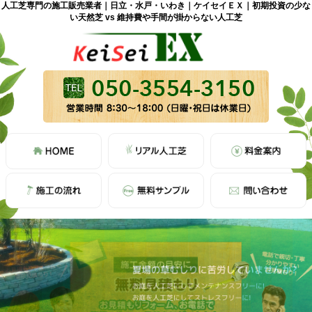
人工芝専門の施工販売業者｜日立・水戸・いわき｜ケイセイＥＸ｜初期投資の少な
い天然芝 vs 維持費や手間が掛からない人工芝