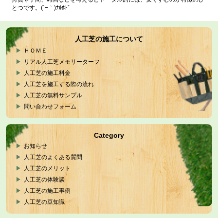
とつです。(´−｀)ﾅﾙﾎﾄﾞ
人工芝の施工について
ＨＯＭＥ
リアル人工芝メモリーターフ
人工芝の施工料金
人工芝を施工する際の流れ
人工芝の無料サンプル
問い合わせフォーム
Category
お知らせ
人工芝のよくある質問
人工芝のメリット
人工芝の体験談
人工芝の施工事例
人工芝の豆知識