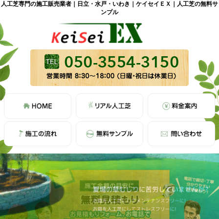
人工芝専門の施工販売業者｜日立・水戸・いわき｜ケイセイＥＸ｜人工芝の無料サ
ンプル