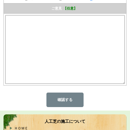
ご意見
【任意】
人工芝の施工について
ＨＯＭＥ