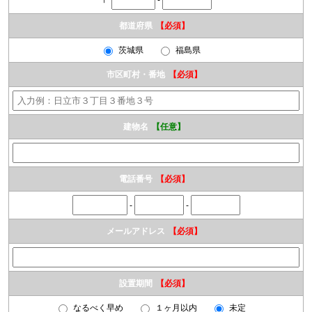
〒
-
都道府県
【必須】
茨城県
福島県
市区町村・番地
【必須】
建物名
【任意】
電話番号
【必須】
-
-
メールアドレス
【必須】
設置期間
【必須】
なるべく早め
１ヶ月以内
未定