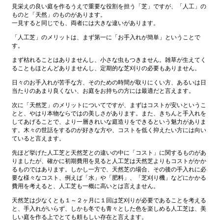
見栄えの良い庭を作るうえで重要な役割を担う「芝」ですが、「人工」の
ものと「天然」のものがあります。
一見すると同じでも、両者には大きな違いがあります。
「人工芝」のメリットは、まず第一に「お手入れが簡単」ということで
す。
まず枯れることはありませんし、小さな虫もつきません。雑草が生えてく
ることもほとんどありませんし、定期的な芝刈りの必要もありません。
日々のお手入れが苦手な方、そのための時間が取りにくい方、あるいは日
当たりのあまり良くない、お庭をお持ちの方には最適だと言えます。
次に「天然芝」のメリットについてですが、まずはコストが安いというこ
とと、やはり本物ならではの美しさがあります。また、きちんと手入れを
してあげることで、より一層きれいな庭造りをできるという魅力がありま
す。木々の世話をするのが好きな方や、コストを低く抑えたい方には向い
ていると言えます。
先ほど挙げた人工芝と天然芝との違いの中に「コスト」に関するものがあ
りましたが、確かに初期費用を見ると人工芝は天然芝よりもコストがかか
るものではあります。しかし一方で、天然芝の場合、その後の手入れに必
要な様々なコスト、例えば「水」や「肥料」、「芝刈り機」などにかかる
費用を考えると、人工芝も一概に高いとは言えません。
天然芝は少なくとも１～２ヶ月に１回は芝刈りが必要であることを考える
と、手入れがいらず、しかも冬でも青々とした色を楽しめる人工芝は、美
しい庭を作る上でとても頼もしい存在と言えます。