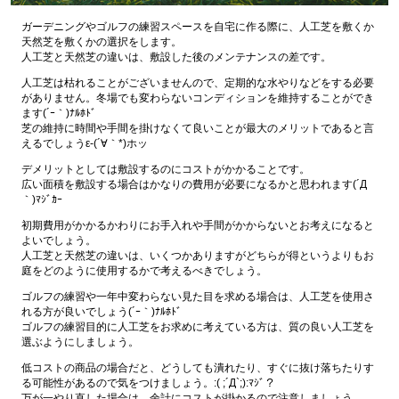
ガーデニングやゴルフの練習スペースを自宅に作る際に、人工芝を敷くか
天然芝を敷くかの選択をします。
人工芝と天然芝の違いは、敷設した後のメンテナンスの差です。
人工芝は枯れることがございませんので、定期的な水やりなどをする必要
がありません。冬場でも変わらないコンディションを維持することができ
ます(´ｰ｀)ﾅﾙﾎﾄﾞ
芝の維持に時間や手間を掛けなくて良いことが最大のメリットであると言
えるでしょうε-(´∀｀*)ホッ
デメリットとしては敷設するのにコストがかかることです。
広い面積を敷設する場合はかなりの費用が必要になるかと思われます(´Д
｀)ﾏｼﾞｶｰ
初期費用がかかるかわりにお手入れや手間がかからないとお考えになると
よいでしょう。
人工芝と天然芝の違いは、いくつかありますがどちらが得というよりもお
庭をどのように使用するかで考えるべきでしょう。
ゴルフの練習や一年中変わらない見た目を求める場合は、人工芝を使用さ
れる方が良いでしょう(´ｰ｀)ﾅﾙﾎﾄﾞ
ゴルフの練習目的に人工芝をお求めに考えている方は、質の良い人工芝を
選ぶようにしましょう。
低コストの商品の場合だと、どうしても潰れたり、すぐに抜け落ちたりす
る可能性があるので気をつけましょう。:( ;´Д`;):ﾏｼﾞ？
万が一やり直した場合は、余計にコストが掛かるので注意しましょう。