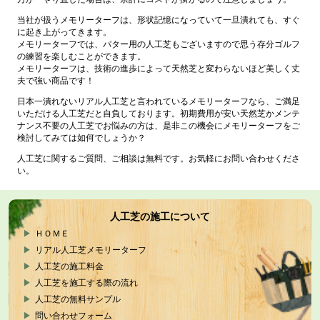
当社が扱うメモリーターフは、形状記憶になっていて一旦潰れても、すぐ
に起き上がってきます。
メモリーターフでは、パター用の人工芝もございますので思う存分ゴルフ
の練習を楽しむことができます。
メモリーターフは、技術の進歩によって天然芝と変わらないほど美しく丈
夫で強い商品です！
日本一潰れないリアル人工芝と言われているメモリーターフなら、ご満足
いただける人工芝だと自負しております。初期費用が安い天然芝かメンテ
ナンス不要の人工芝でお悩みの方は、是非この機会にメモリーターフをご
検討してみては如何でしょうか？
人工芝に関するご質問、ご相談は無料です。お気軽にお問い合わせくださ
い。
人工芝の施工について
ＨＯＭＥ
リアル人工芝メモリーターフ
人工芝の施工料金
人工芝を施工する際の流れ
人工芝の無料サンプル
問い合わせフォーム